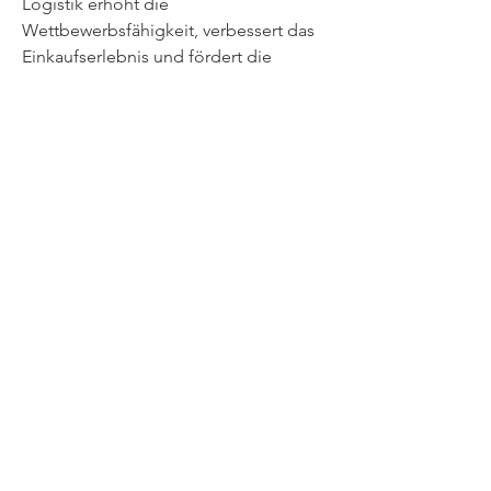
Logistik erhöht die 
Wettbewerbsfähigkeit, verbessert das 
Einkaufserlebnis und fördert die 
Kundenloyalität im internationalen 
Handel.
B2C-E-Commerce
Zukunftsaussichten und Strategien für 
grenzüberschreitenden B2C-E-
Commerce
Die Zukunft des 
grenzüberschreitenden B2C-E-
Commerce ist vielversprechend, 
geprägt von zunehmender 
Digitalisierung und innovativen 
Technologien. Nachhaltigkeit, 