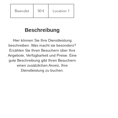
50
Euro
Beendet
B
50 €
Location 1
e
e
n
Beschreibung
d
e
Hier können Sie Ihre Dienstleistung
t
beschreiben. Was macht sie besonders?
Erzählen Sie Ihren Besuchern über Ihre
Angebote, Verfügbarkeit und Preise. Eine
gute Beschreibung gibt Ihren Besuchern
einen zusätzlichen Anreiz, Ihre
Dienstleistung zu buchen.
Kontaktangaben