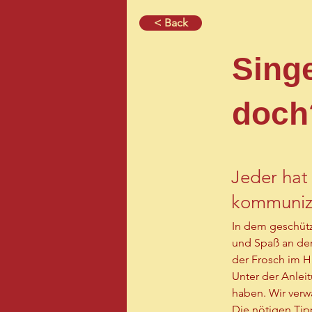
< Back
Singe
doch
Jeder hat
kommunizi
aber nicht
In dem geschütz
und Spaß an der
der Frosch im H
Unter der Anleit
haben. Wir verw
Die nötigen Tipp