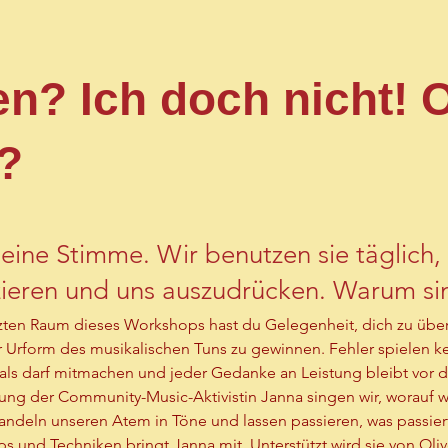
n? Ich doch nicht! 
?
 eine Stimme. Wir benutzen sie täglich,
eren und uns auszudrücken. Warum si
 (mehr), außer vielleicht unter der Dusc
ten Raum dieses Workshops hast du Gelegenheit, dich zu übe
 Urform des musikalischen Tuns zu gewinnen. Fehler spielen kei
als darf mitmachen und jeder Gedanke an Leistung bleibt vor de
ung der Community-Music-Aktivistin Janna singen wir, worauf wi
andeln unseren Atem in Töne und lassen passieren, was passier
s und Techniken bringt Janna mit. Unterstützt wird sie von Olive