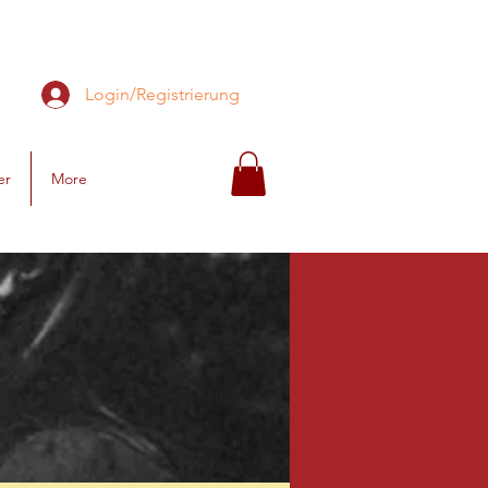
Login/Registrierung
er
More