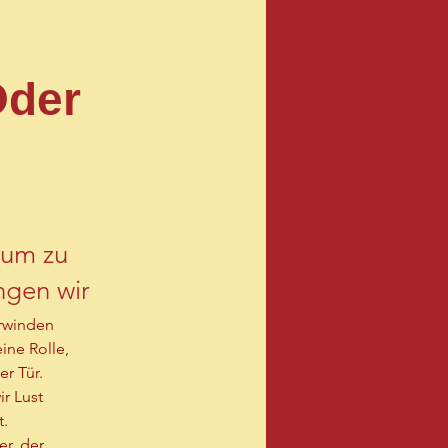
Oder
 um zu
ngen wir
he.
rwinden 
ne Rolle, 
r Tür. 
r Lust 
t.
r, der 