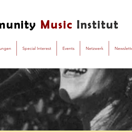
munity
Music
Institut
dungen
Special Interest
Events
Netzwerk
Newslett