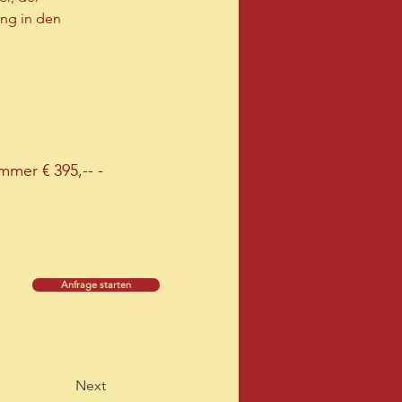
ng in den 
mer € 395,-- -
Anfrage starten
Next