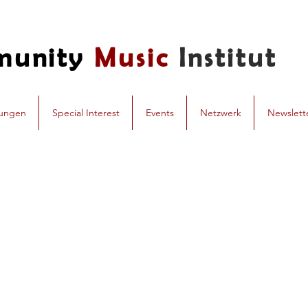
munity
Music
Institut
dungen
Special Interest
Events
Netzwerk
Newslett